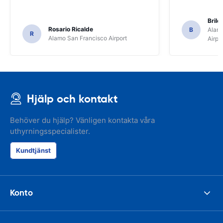
Brile
Rosario Ricalde
B
Alamo
R
Alamo San Francisco Airport
Airpo
Hjälp och kontakt
Behöver du hjälp? Vänligen kontakta våra
uthyrningsspecialister.
Kundtjänst
Konto