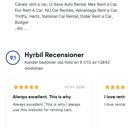
Carwiz rent a car
U-Save Auto Rental
Mex Rent a Car
Fox Rent A Car
NÜ Car Rentals
Advantage Rent a Car
Thrifty
Hertz
National Car Rental
Dollar Rent a Car
Budget
, etc ...
Hyrbil Recensioner
9.1
Kunder bedömer oss med en 9.1/10 av 12842
omdömen
13-07-2026
Always excellent. This is why
I love renta
Always excellent. This is why I always
I love rental 
use this website for renting cars.