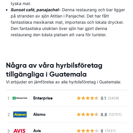
tyska mat.
Sunset café, panajachel-
Denna restaurang och bar ligger
på stranden av sjön Atitlan i Panjachel. Det har fått
fantastiska mexikansk mat, importeras och lokala drycker.
Den fantastiska utsikten över sjön har gjort denna
restaurang den bästa platsen att vara för turister.
Några av våra hyrbilsföretag
tillgängliga i Guatemala
Vi erbjuder en jämförelse av alla hyrbilsföretag i Guatemala:
Enterprise
9.1
(2409)
Alamo
8.8
(10701)
Avis
8
(7437)