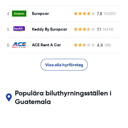
Europcar
7.8
(10251)
Keddy By Europcar
7.1
(4319)
ACE Rent A Car
4.6
(26)
Visa alla hyrföretag
Populära biluthyrningsställen i
Guatemala