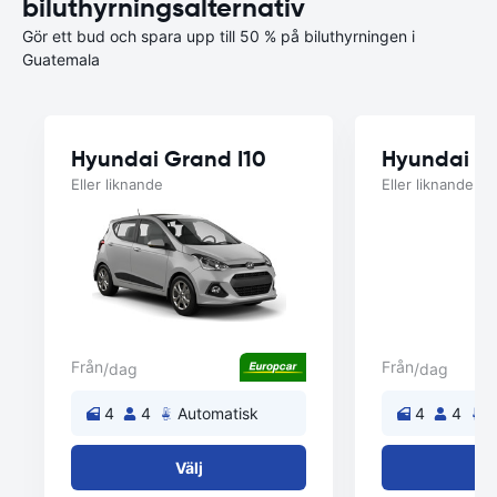
biluthyrningsalternativ
Gör ett bud och spara upp till 50 % på biluthyrningen i
Guatemala
Hyundai Grand I10
Hyundai C
Eller liknande
Eller liknande
Från
Från
/dag
/dag
4
4
Automatisk
4
4
A
Välj
V