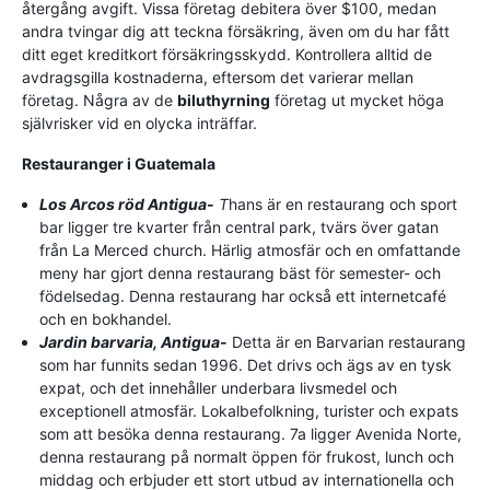
återgång avgift. Vissa företag debitera över $100, medan
andra tvingar dig att teckna försäkring, även om du har fått
ditt eget kreditkort försäkringsskydd. Kontrollera alltid de
avdragsgilla kostnaderna, eftersom det varierar mellan
företag. Några av de
biluthyrning
företag ut mycket höga
självrisker vid en olycka inträffar.
Restauranger i Guatemala
Los Arcos röd Antigua-
T
hans är en restaurang och sport
bar ligger tre kvarter från central park, tvärs över gatan
från La Merced church. Härlig atmosfär och en omfattande
meny har gjort denna restaurang bäst för semester- och
födelsedag. Denna restaurang har också ett internetcafé
och en bokhandel.
Jardin barvaria, Antigua-
Detta är en Barvarian restaurang
som har funnits sedan 1996. Det drivs och ägs av en tysk
expat, och det innehåller underbara livsmedel och
exceptionell atmosfär. Lokalbefolkning, turister och expats
som att besöka denna restaurang. 7a ligger Avenida Norte,
denna restaurang på normalt öppen för frukost, lunch och
middag och erbjuder ett stort utbud av internationella och