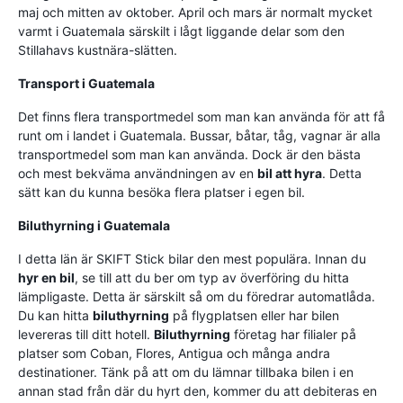
maj och mitten av oktober. April och mars är normalt mycket
varmt i Guatemala särskilt i lågt liggande delar som den
Stillahavs kustnära-slätten.
Transport i Guatemala
Det finns flera transportmedel som man kan använda för att få
runt om i landet i Guatemala. Bussar, båtar, tåg, vagnar är alla
transportmedel som man kan använda. Dock är den bästa
och mest bekväma användningen av en
bil att hyra
. Detta
sätt kan du kunna besöka flera platser i egen bil.
Biluthyrning i Guatemala
I detta län är SKIFT Stick bilar den mest populära. Innan du
hyr en bil
, se till att du ber om typ av överföring du hitta
lämpligaste. Detta är särskilt så om du föredrar automatlåda.
Du kan hitta
biluthyrning
på flygplatsen eller har bilen
levereras till ditt hotell.
Biluthyrning
företag har filialer på
platser som Coban, Flores, Antigua och många andra
destinationer. Tänk på att om du lämnar tillbaka bilen i en
annan stad från där du hyrt den, kommer du att debiteras en