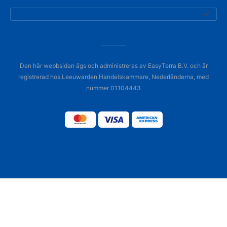
Den här webbsidan ägs och administreras av EasyTerra B.V. och är
registrerad hos Leeuwarden Handelskammare, Nederländerna, med
nummer 01104443