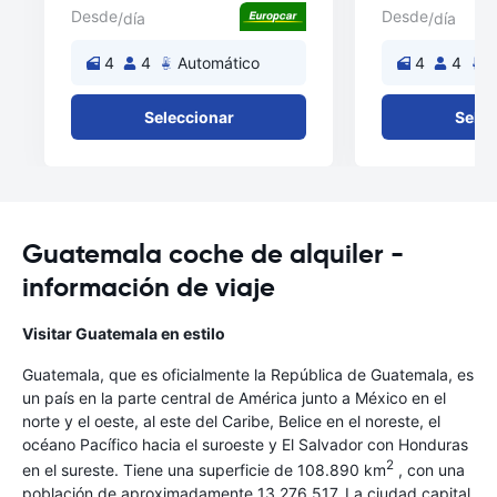
Desde
Desde
/día
/día
4
4
Automático
4
4
A
Seleccionar
Selec
Guatemala coche de alquiler -
información de viaje
Visitar Guatemala en estilo
Guatemala, que es oficialmente la República de Guatemala, es
un país en la parte central de América junto a México en el
norte y el oeste, al este del Caribe, Belice en el noreste, el
océano Pacífico hacia el suroeste y El Salvador con Honduras
2
en el sureste. Tiene una superficie de 108.890 km
, con una
población de aproximadamente 13,276,517. La ciudad capital