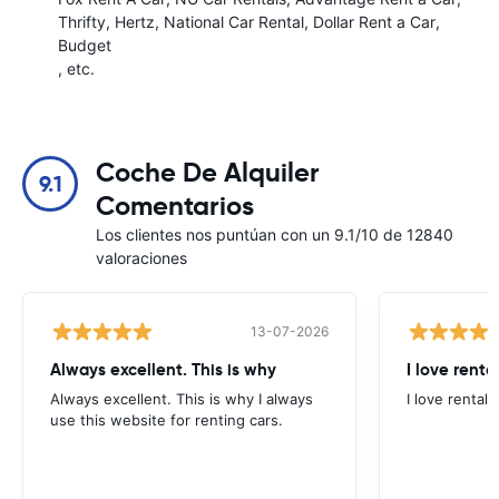
Thrifty
Hertz
National Car Rental
Dollar Rent a Car
Budget
, etc.
Coche De Alquiler
9.1
Comentarios
Los clientes nos puntúan con un 9.1/10 de 12840
valoraciones
13-07-2026
Always excellent. This is why
I love renta
Always excellent. This is why I always
I love rental 
use this website for renting cars.