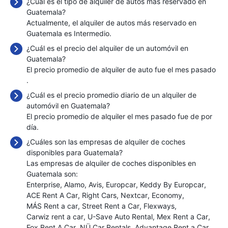
¿Cuál es el tipo de alquiler de autos más reservado en
Guatemala?
Actualmente, el alquiler de autos más reservado en
Guatemala es Intermedio.
¿Cuál es el precio del alquiler de un automóvil en
Guatemala?
El precio promedio de alquiler de auto fue el mes pasado
.
¿Cuál es el precio promedio diario de un alquiler de
automóvil en Guatemala?
El precio promedio de alquiler el mes pasado fue de
por
día.
¿Cuáles son las empresas de alquiler de coches
disponibles para Guatemala?
Las empresas de alquiler de coches disponibles en
Guatemala son:
Enterprise
Alamo
Avis
Europcar
Keddy By Europcar
ACE Rent A Car
Right Cars
Nextcar
Economy
MÁS Rent a car
Street Rent a Car
Flexways
Carwiz rent a car
U-Save Auto Rental
Mex Rent a Car
Fox Rent A Car
NÜ Car Rentals
Advantage Rent a Car