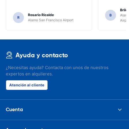
Brile
Rosario Ricalde
B
Alamo
R
Alamo San Francisco Airport
Airpo
Ayuda y contacto
¿Necesitas ayuda? Contacta con unos de nuestros
expertos en alquileres.
Atención al cliente
Cuenta