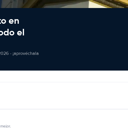
to en
odo el
2026 - ¡aprovéchala
mejor.