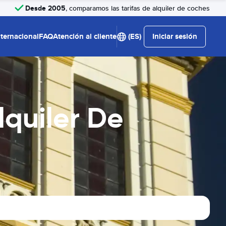
Desde 2005
, comparamos las tarifas de alquiler de coches
nternacional
FAQ
Atención al cliente
(ES)
Iniciar sesión
quiler De