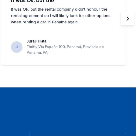
It was Ok, but the
It was Ok, but the rental company didn't honour the
rental agreement so I will likely look for other options
when renting a car in Panama again.
Juraj Hlista
J
Thrifty Vía España 100, Panamá, Provincia de
Panamá, PA