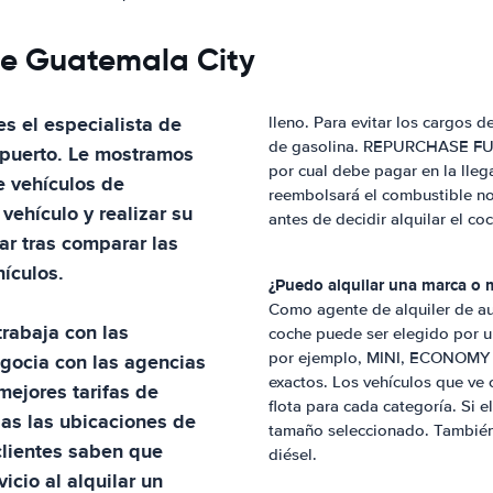
de Guatemala City
es el especialista de
lleno. Para evitar los cargos 
de gasolina. REPURCHASE FUEL:
puerto
. Le mostramos
por cual debe pagar en la lle
e vehículos de
reembolsará el combustible no 
ehículo y realizar su
antes de decidir alquilar el co
ar tras comparar las
hículos.
¿Puedo alquilar una marca o 
Como agente de alquiler de aut
trabaja con las
coche puede ser elegido por un
egocia con las agencias
por ejemplo, MINI, ECONOMY o
exactos. Los vehículos que ve
mejores tarifas de
flota para cada categoría. Si e
das las ubicaciones de
tamaño seleccionado. También 
clientes saben que
diésel.
icio al alquilar un