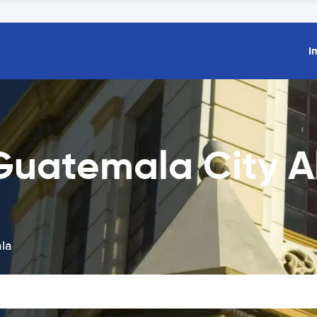
I
uatemala City Al
ala