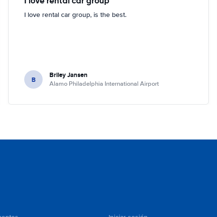
I love rental car group
I love rental car group, is the best.
Briley Jansen
B
Alamo Philadelphia International Airport