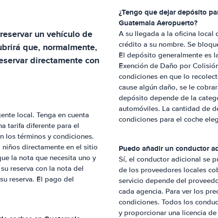
¿Tengo que dejar depósito par
Guatemala Aeropuerto
?
reservar un vehículo de
A su llegada a la oficina local
crédito a su nombre. Se bloque
brirá que, normalmente,
El depósito generalmente es l
eservar directamente con
Exención de Daño por Colisión
condiciones en que lo recolec
cause algún daño, se le cobrar
depósito depende de la categor
automóviles. La cantidad de d
ente local. Tenga en cuenta
condiciones para el coche ele
 tarifa diferente para el
 en los términos y condiciones.
niños directamente en el sitio
Puedo añadir un conductor adi
que la nota que necesita uno y
Sí, el conductor adicional se p
su reserva con la nota del
de los proveedores locales cob
 su reserva. El pago del
servicio depende del proveedor
cada agencia. Para ver los prec
condiciones. Todos los conduc
y proporcionar una licencia de 