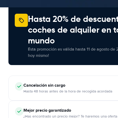
Hasta 20% de descuen
coches de alquiler en t
mundo
Esta promoción es válida hasta 11 de agosto de 
hoy mismo!
Cancelación
sin cargo
Hasta 48 horas antes de la hora de recogida acordada
Mejor precio garantizado
¿Has encontrado un precio mejor? Te haremos una oferta 