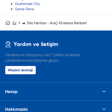
Guatemala City
Santa Elena
Ev
🚙 Site Haritası - AraÇ Kİralama Rehberİ
Yardım ve iletişim
Yardıma mı ihtiyacınız var? Lütfen kiralama
uzmanlarımızla iletişime geçin.
Müşteri desteği
Hesap
Hakkımızda