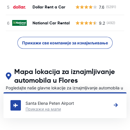
Dollar Rent a Car
7.6
(5291)
Н
National Car Rental
9.2
(492)
Н
Прикажи све компаније за изнајмљивање
Mapa lokacija za iznajmljivanje
automobila u Flores
Pogledajte naše glavne lokacije za iznajmljivanje automobila u
{COUNTRI}
Santa Elena Peten Airport
Прикажи на мапи