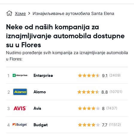
Хоме
Изнајмљивање аутомобила Santa Elena
Neke od naših kompanija za
iznajmljivanje automobila dostupne
su u Flores
Nudimo poređenje svih kompanija za iznajmljivanje automobila
u Flores:
Enterprise
9.1
(2409)
Н
Alamo
8.8
(10701)
Avis
8
(7437)
Н
Budget
7.7
(11512)
Н