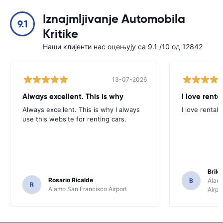
Iznajmljivanje Automobila
9.1
Kritike
Наши клијенти нас оцењују са 9.1 /10 од 12842
13-07-2026
Always excellent. This is why
I love renta
Always excellent. This is why I always
I love rental 
use this website for renting cars.
Brile
Rosario Ricalde
B
Alamo
R
Alamo San Francisco Airport
Airpo