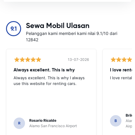
Sewa Mobil Ulasan
9.1
Pelanggan kami memberi kami nilai 9.1/10 dari
12842
13-07-2026
Always excellent. This is why
I love renta
Always excellent. This is why I always
I love rental 
use this website for renting cars.
Brile
Rosario Ricalde
B
Alamo
R
Alamo San Francisco Airport
Airpo