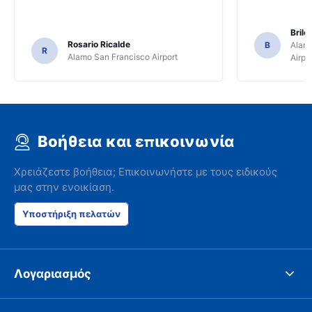
Brile
Rosario Ricalde
B
Alamo
R
Alamo San Francisco Airport
Airpo
Βοήθεια και επικοινωνία
Χρειάζεστε βοήθεια; Επικοινωνήστε με τους ειδικούς
μας στην ενοικίαση.
Υποστήριξη πελατών
Λογαριασμός